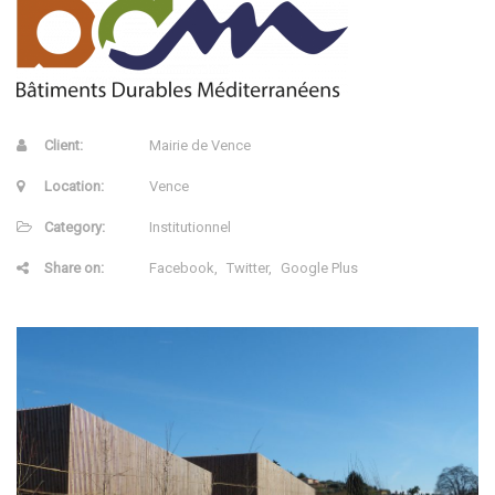
Client:
Mairie de Vence
Location:
Vence
Category:
Institutionnel
Share on:
Facebook
Twitter
Google Plus